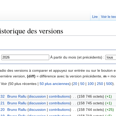
Lire
Voir le te
storique des versions
:
À partir du mois (et précédents) :
 radio des versions à comparer et appuyez sur entrée ou sur le bouton e
dernière version,
(diff)
= différence avec la version précédente,
m
= mod
) Voir (50 plus récentes |
50 plus anciennes
) (
20
|
50
|
100
|
250
|
500
).
:32
‎
Bruno Rallu
(
discussion
|
contributions
)
‎
. .
(158 746 octets)
(+1)
:21
‎
Bruno Rallu
(
discussion
|
contributions
)
‎
. .
(158 745 octets)
(+1)
:20
‎
Bruno Rallu
(
discussion
|
contributions
)
‎
. .
(158 744 octets)
(+25)