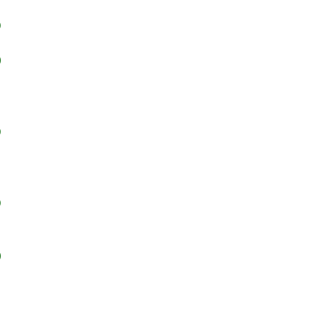
)
)
)
)
)