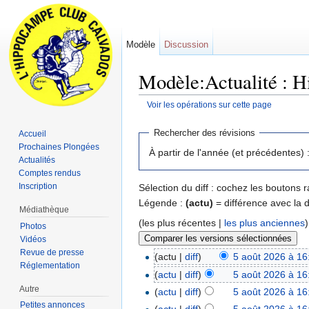
Modèle
Discussion
Modèle:Actualité : Hi
Voir les opérations sur cette page
Aller à :
navigation
,
rechercher
Rechercher des révisions
Accueil
Prochaines Plongées
À partir de l'année (et précédentes) 
Actualités
Comptes rendus
Inscription
Sélection du diff : cochez les boutons
Légende :
(actu)
= différence avec la 
Médiathèque
(les plus récentes |
les plus anciennes
Photos
Vidéos
Revue de presse
(actu |
diff
)
5 août 2026 à 16
Réglementation
(
actu
|
diff
)
5 août 2026 à 16
Autre
(
actu
|
diff
)
5 août 2026 à 16
Petites annonces