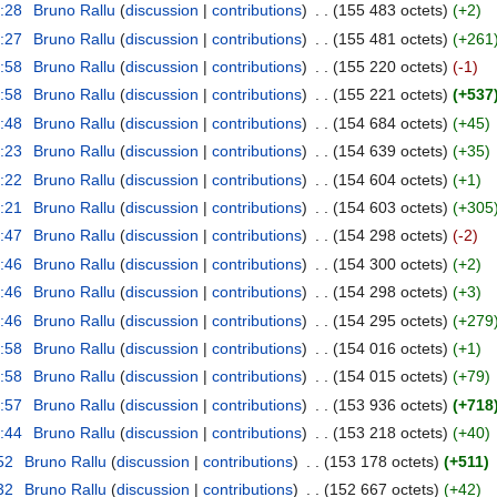
8:28
‎
Bruno Rallu
(
discussion
|
contributions
)
‎
. .
(155 483 octets)
(+2)
8:27
‎
Bruno Rallu
(
discussion
|
contributions
)
‎
. .
(155 481 octets)
(+261
8:58
‎
Bruno Rallu
(
discussion
|
contributions
)
‎
. .
(155 220 octets)
(-1)
6:58
‎
Bruno Rallu
(
discussion
|
contributions
)
‎
. .
(155 221 octets)
(+537
6:48
‎
Bruno Rallu
(
discussion
|
contributions
)
‎
. .
(154 684 octets)
(+45)
8:23
‎
Bruno Rallu
(
discussion
|
contributions
)
‎
. .
(154 639 octets)
(+35)
8:22
‎
Bruno Rallu
(
discussion
|
contributions
)
‎
. .
(154 604 octets)
(+1)
8:21
‎
Bruno Rallu
(
discussion
|
contributions
)
‎
. .
(154 603 octets)
(+305
8:47
‎
Bruno Rallu
(
discussion
|
contributions
)
‎
. .
(154 298 octets)
(-2)
8:46
‎
Bruno Rallu
(
discussion
|
contributions
)
‎
. .
(154 300 octets)
(+2)
8:46
‎
Bruno Rallu
(
discussion
|
contributions
)
‎
. .
(154 298 octets)
(+3)
8:46
‎
Bruno Rallu
(
discussion
|
contributions
)
‎
. .
(154 295 octets)
(+279
7:58
‎
Bruno Rallu
(
discussion
|
contributions
)
‎
. .
(154 016 octets)
(+1)
7:58
‎
Bruno Rallu
(
discussion
|
contributions
)
‎
. .
(154 015 octets)
(+79)
7:57
‎
Bruno Rallu
(
discussion
|
contributions
)
‎
. .
(153 936 octets)
(+718
7:44
‎
Bruno Rallu
(
discussion
|
contributions
)
‎
. .
(153 218 octets)
(+40)
52
‎
Bruno Rallu
(
discussion
|
contributions
)
‎
. .
(153 178 octets)
(+511)
32
‎
Bruno Rallu
(
discussion
|
contributions
)
‎
. .
(152 667 octets)
(+42)