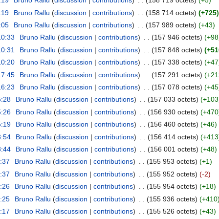
:19
‎
Bruno Rallu
(
discussion
|
contributions
)
‎
. .
(158 719 octets)
(+5)
:19
‎
Bruno Rallu
(
discussion
|
contributions
)
‎
. .
(158 714 octets)
(+725)
:05
‎
Bruno Rallu
(
discussion
|
contributions
)
‎
. .
(157 989 octets)
(+43)
10:33
‎
Bruno Rallu
(
discussion
|
contributions
)
‎
. .
(157 946 octets)
(+98
10:31
‎
Bruno Rallu
(
discussion
|
contributions
)
‎
. .
(157 848 octets)
(+51
10:20
‎
Bruno Rallu
(
discussion
|
contributions
)
‎
. .
(157 338 octets)
(+47
17:45
‎
Bruno Rallu
(
discussion
|
contributions
)
‎
. .
(157 291 octets)
(+21
16:23
‎
Bruno Rallu
(
discussion
|
contributions
)
‎
. .
(157 078 octets)
(+45
5:28
‎
Bruno Rallu
(
discussion
|
contributions
)
‎
. .
(157 033 octets)
(+103
5:26
‎
Bruno Rallu
(
discussion
|
contributions
)
‎
. .
(156 930 octets)
(+470
5:19
‎
Bruno Rallu
(
discussion
|
contributions
)
‎
. .
(156 460 octets)
(+46)
8:54
‎
Bruno Rallu
(
discussion
|
contributions
)
‎
. .
(156 414 octets)
(+413
8:44
‎
Bruno Rallu
(
discussion
|
contributions
)
‎
. .
(156 001 octets)
(+48)
8:37
‎
Bruno Rallu
(
discussion
|
contributions
)
‎
. .
(155 953 octets)
(+1)
8:37
‎
Bruno Rallu
(
discussion
|
contributions
)
‎
. .
(155 952 octets)
(-2)
6:26
‎
Bruno Rallu
(
discussion
|
contributions
)
‎
. .
(155 954 octets)
(+18)
6:25
‎
Bruno Rallu
(
discussion
|
contributions
)
‎
. .
(155 936 octets)
(+410
6:17
‎
Bruno Rallu
(
discussion
|
contributions
)
‎
. .
(155 526 octets)
(+43)